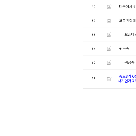
40
대구에서 
39
오픈마켓에
38
오픈마
37
귀금속
36
귀금속
종로3가 O
35
사기인가요?