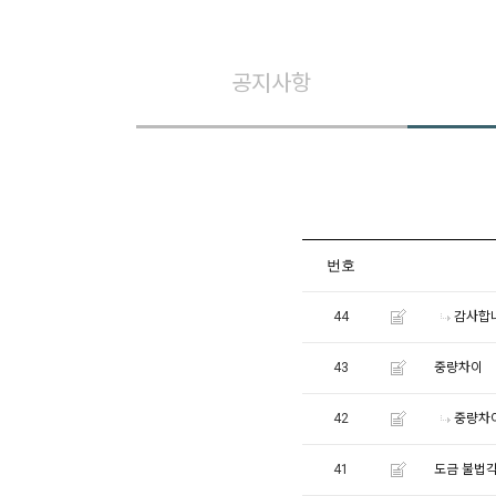
공지사항
번호
44
감사합
43
중량차이
42
중량차
41
도금 불법