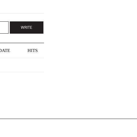
WRITE
DATE
HITS