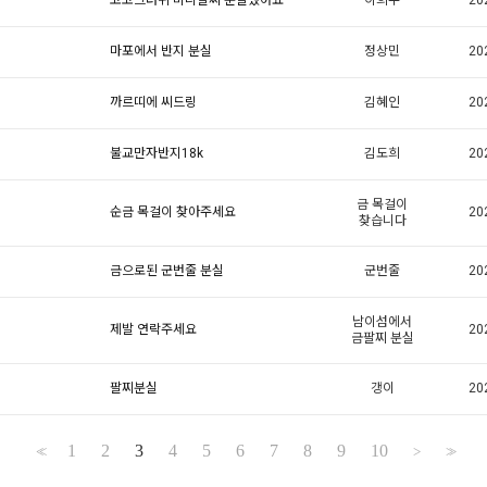
정상민
20
마포에서 반지 분실
김혜인
20
까르띠에 씨드링
김도희
20
불교만자반지18k
금 목걸이
20
순금 목걸이 찾아주세요
찾습니다
군번줄
20
금으로된 군번줄 분실
남이섬에서
20
제발 연락주세요
금팔찌 분실
갱이
20
팔찌분실
1
2
3
4
5
6
7
8
9
10
<<
>
>>