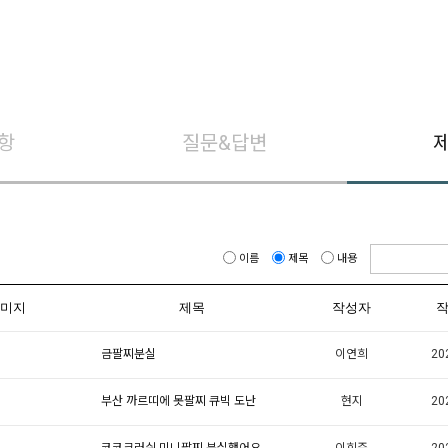
항
질문&답변
이름
제목
내용
미지
제목
작성자
이연희
20
금팔찌분실
현지
20
부산 까르띠에 못팔찌 큐빅 도난
이희주
20
코코크러쉬 미니팔찌 분실했어요