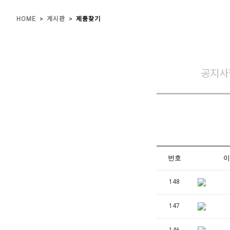
>
>
HOME
게시판
제품찾기
공지사
번호
이
148
147
146