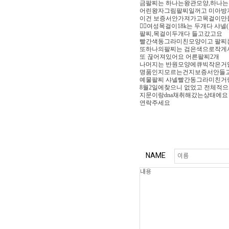
금팔찌는 하나는왕관모양,하나
어린왕자그림팔찌일꺼고 미아방지목
이건 보증서안가져가고목걸이만
👉🏻여성목걸이18k는 두개다
팔찌,목걸이두개다 들고갔고요
빨간색동그라미친모양이고 팔찌
또하나의팔찌는 검은색으로작게샤
또 끊어져있어요 어른팔찌2개
나머지는 반원모양에큐빅작은거
명품인지모르는건지보증서안들
예물팔찌 샤넬빨간동그라미친거랑
8월2일에찾으니 없었고 전체적
지문이랑dna채취해갔는상태에요 제발
연락주세요
NAME