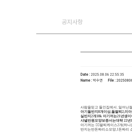
공지사항
Date :
2025.08.06 22:55:35
Name :
박수연
File :
20250806
사람을믿고 들인집에서..일어난절
아기돌반지8개이상,돌팔찌2,미아
실반지2개18k 아기꺼는21년생이
샤넬반원모양보증서는대략 22년
아기꺼는 👉🏻팔찌케이스2개(
반지는반돈짜리소모양,1돈짜리 