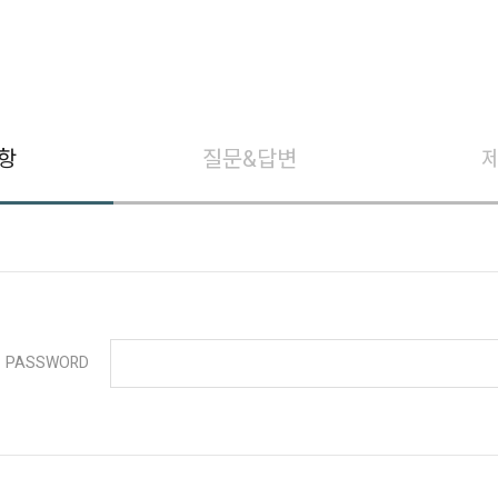
항
질문&답변
PASSWORD