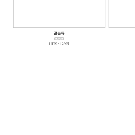
골든듀
HITS : 12895