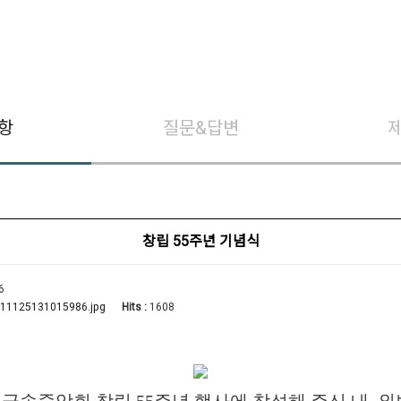
항
질문&답변
창립 55주년 기념식
6
Hits :
1608
11125131015986.jpg
금속중앙회 창립 55주년 행사에 참석해 주신 내, 