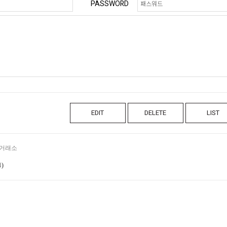
PASSWORD
EDIT
DELETE
LIST
거래소
1)