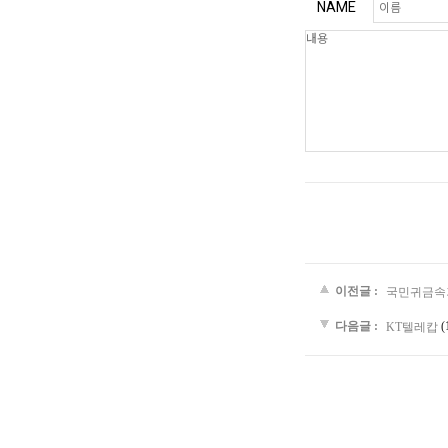
NAME
이전글 :
국민귀금속
다음글 :
(
KT텔레캅